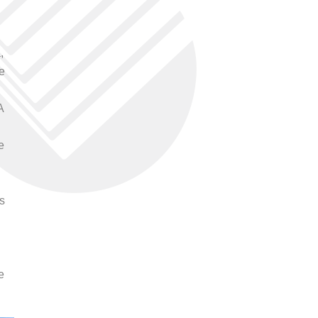
,
e
A
e
s
e