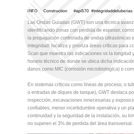
Construction
#api570
,
#integridaddetuberias
INFO
Las Ondas Guiadas (GWT) son una técnica avanzad
identificando zonas con pérdida de espesor, corro
la propagación controlada de ondas ultrasónicas 
integridad: localiza y prioriza áreas críticas para
Scan que muestra las indicaciones vs la longitud y 
horario técnico de donde se ubica dicha indicaci
danos como MIC (corrosión microbiologíca) o corro
En sistemas críticos como líneas de proceso, o tu
o entradas de diques de tanque), GWT destaca por
inspección, excavaciones innecesarias y exposició
confiables, menor incertidumbre operativa y un p
continuidad y la seguridad de la instalación, su l
no superen el 3% de perdida del área transversal.