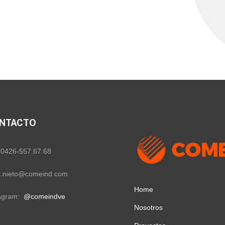
NTACTO
 0426-557.67.68
e.nieto@comeind.com
Home
tagram:
@comeindve
Nosotros