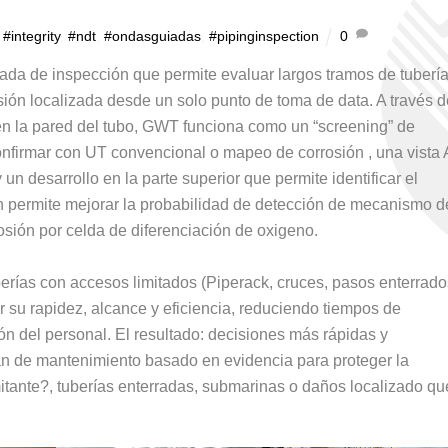
,
#integrity
,
#ndt
,
#ondasguiadas
,
#pipinginspection
0
a de inspección que permite evaluar largos tramos de tubería
sión localizada desde un solo punto de toma de data. A través d
en la pared del tubo, GWT funciona como un “screening” de
 confirmar con UT convencional o mapeo de corrosión , una vista 
un desarrollo en la parte superior que permite identificar el
ón permite mejorar la probabilidad de detección de mecanismo d
sión por celda de diferenciación de oxigeno.
berías con accesos limitados (Piperack, cruces, pasos enterrado
 su rapidez, alcance y eficiencia, reduciendo tiempos de
n del personal. El resultado: decisiones más rápidas y
lan de mantenimiento basado en evidencia para proteger la
imitante?, tuberías enterradas, submarinas o daños localizado qu