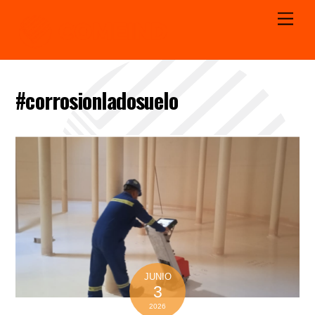
Men
#corrosionladosuelo
JUNIO
3
2026