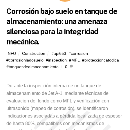
Corrosión bajo suelo en tanque de
almacenamiento: una amenaza
silenciosa para la integridad
mecánica.
Construction
#api653
,
#corrosion
,
INFO
#corrosionladosuelo
,
#inspection
,
#MFL
,
#proteccioncatodica
,
#tanquesdealmacenamiento
0
Durante la inspección interna de un tanque de
almacenamiento de Jet A-1, mediante técnicas de
evaluación del fondo como MFL y verificación con
ultrasonido (mapeo de corrosión), se identificaron
indicaciones asociadas a pérdida localizada de espesor
de hasta 80%, compatibles con mecanismos de